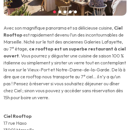
Avec son magnifique panorama et sa délicieuse cuisine,
Ciel
Rooftop
est rapidement devenu l’un des incontournables de
Marseille. Niché sur le toit des anciennes Galeries Lafayette,
e
au 7
étage,
ce rooftop est un superbe restaurant à ciel
ouvert
. Vous pourrez y déguster une cuisine de saison 100 %
italienne ou simplement y siroter un verre tout en contemplant
la vue sur le Vieux-Port et Notre-Dame-de-la-Garde. De là à
e
dire que ce rooftop nous transporte au 7
ciel… il n’y a qu’un
pas ! Pensez à réserver si vous souhaitez déjeuner ou dîner
chez Ciel ; sinon vous pouvez y accéder sans réservation dès
15h pour boire un verre.
Ciel Rooftop
17 rue Haxo
13001 Marseille