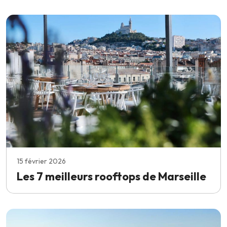
15 février 2026
Les 7 meilleurs rooftops de Marseille