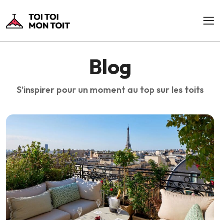
Blog
S’inspirer pour un moment au top sur les toits