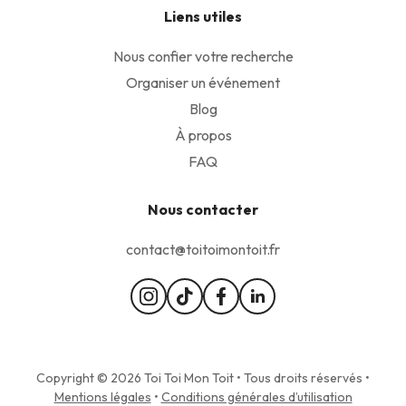
Liens utiles
Nous confier votre recherche
Organiser un événement
Blog
À propos
FAQ
Nous contacter
contact@toitoimontoit.fr
Copyright © 2026 Toi Toi Mon Toit • Tous droits réservés •
Mentions légales
•
Conditions générales d’utilisation