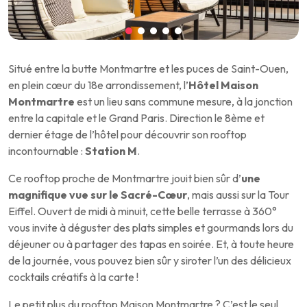
Situé entre la butte Montmartre et les puces de Saint-Ouen,
en plein cœur du 18e arrondissement, l’
Hôtel Maison
Montmartre
est un lieu sans commune mesure, à la jonction
entre la capitale et le Grand Paris. Direction le 8ème et
dernier étage de l’hôtel pour découvrir son rooftop
incontournable :
Station M
.
Ce rooftop proche de Montmartre jouit bien sûr d’
une
magnifique vue sur le Sacré-Cœur
, mais aussi sur la Tour
Eiffel. Ouvert de midi à minuit, cette belle terrasse à 360°
vous invite à déguster des plats simples et gourmands lors du
déjeuner ou à partager des tapas en soirée. Et, à toute heure
de la journée, vous pouvez bien sûr y siroter l’un des délicieux
cocktails créatifs à la carte !
Le petit plus du rooftop Maison Montmartre ? C’est le seul