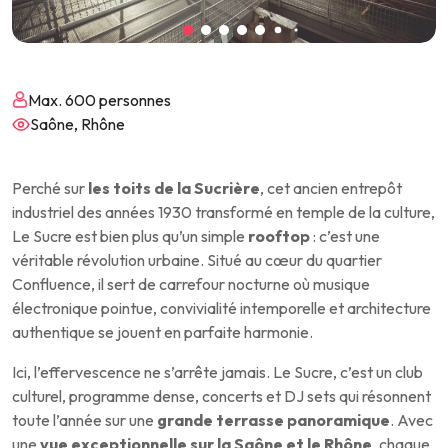
Max. 600 personnes
Saône, Rhône
Perché sur
les toits de la Sucrière
, cet ancien entrepôt
industriel des années 1930 transformé en temple de la culture,
Le Sucre est bien plus qu’un simple
rooftop
: c’est une
véritable révolution urbaine. Situé au cœur du quartier
Confluence, il sert de carrefour nocturne où musique
électronique pointue, convivialité intemporelle et architecture
authentique se jouent en parfaite harmonie.
Ici, l’effervescence ne s’arrête jamais. Le Sucre, c’est un club
culturel, programme dense, concerts et DJ sets qui résonnent
toute l’année sur une
grande terrasse panoramique
. Avec
une
vue exceptionnelle sur la Saône et le Rhône
, chaque