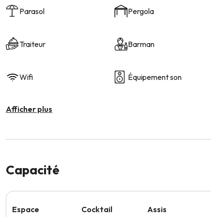
Parasol
Pergola
Traiteur
Barman
Wifi
Équipement son
Afficher plus
Capacité
Espace
Cocktail
Assis
S