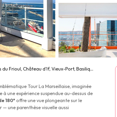
Méditerranée, Îles du Frioul, Château d'If, Vieux-Port, Basilique Notre-Dame de la Garde
mblématique Tour La Marseillaise, imaginée
te à une expérience suspendue au-dessus de
de 180°
offre une vue plongeante sur le
er — une parenthèse visuelle aussi