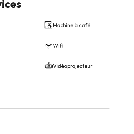
vices
Machine à café
n
Wifi
Vidéoprojecteur