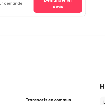
Demander un
sur demande
devis
H
Transports en commun