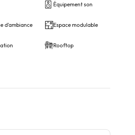
Équipement son
ge d’ambiance
Espace modulable
sation
Rooftop