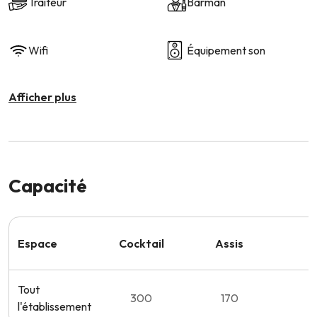
Traiteur
Barman
Wifi
Équipement son
Afficher plus
Capacité
Espace
Cocktail
Assis
S
Tout
300
170
l'établissement