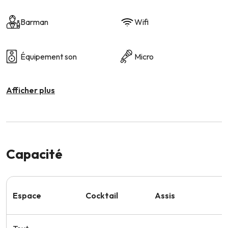
Barman
Wifi
Équipement son
Micro
Afficher plus
Capacité
Espace
Cocktail
Assis
S